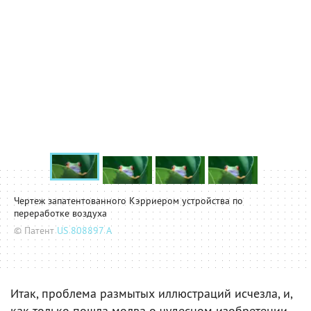
Чертеж запатентованного Кэрриером устройства по
переработке воздуха
© Патент
US 808897 A
Итак, проблема размытых иллюстраций исчезла, и,
как только пошла молва о чудесном изобретении