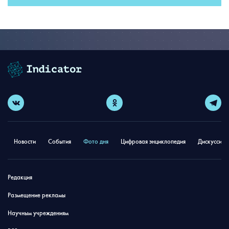
Новости
События
Фото дня
Цифровая энциклопедия
Дискуссион
Редакция
Размещение рекламы
Научным учреждениям