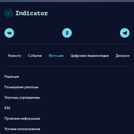
Новости
События
Фото дня
Цифровая энциклопедия
Дискуссион
Редакция
Размещение рекламы
Научным учреждениям
RSS
Правовая информация
Условия использования