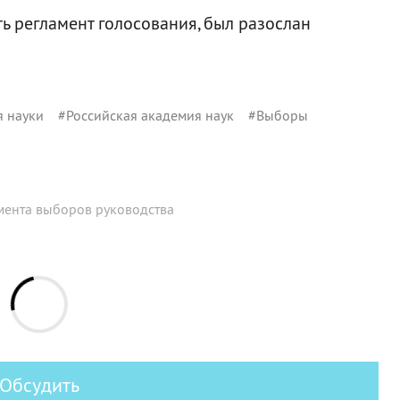
ь регламент голосования, был разослан
я науки
#
Российская академия наук
#
Выборы
мента выборов руководства
Обсудить