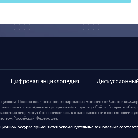
Цифровая энциклопедия
Дискуссионный
ащищены. Полное или частичное копирование материалов Сайта в комме
шено только с письменного разрешения владельца Сайта. В случае обна
виновные лица могут быть привлечены к ответственности в соответствии с 
ьством Российской Федерации.
ионном ресурсе применяются рекомендательные технологии в соответств