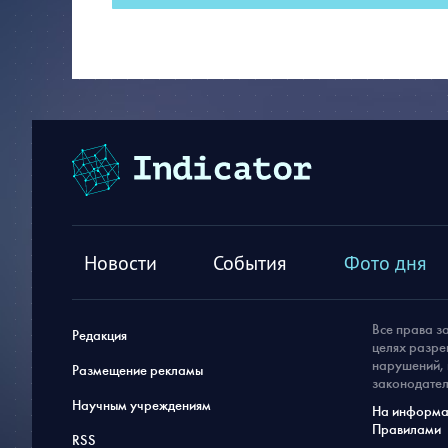
Новости
События
Фото дня
Все права з
Редакция
целях разре
нарушений, 
Размещение рекламы
законодател
Научным учреждениям
На информац
Правилами
RSS