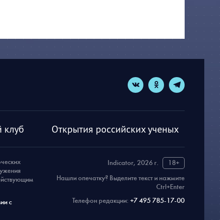
 клуб
Открытия российских ученых
рческих
Indicator, 2026 г.
18+
ружения
Нашли опечатку? Выделите текст и нажмите
действующим
Ctrl+Enter
Телефон редакции:
+7 495 785-17-00
ии с