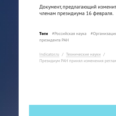
Документ, предлагающий изменит
членам президиума 16 февраля.
#
Российская наука
#
Организаци
Теги
президента РАН
Indicator.ru
/
Технические науки
/
Президиум РАН принял изменения регла