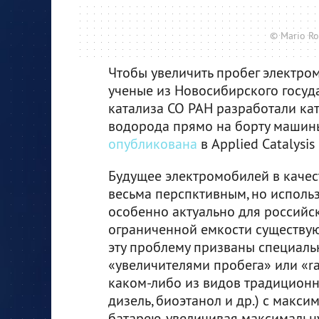
© Mario Ro
Чтобы увеличить пробег электро
ученые из Новосибирского госуд
катализа СО РАН разработали ка
водорода прямо на борту машины
опубликована
в Applied Catalysis
Будущее электромобилей в качес
весьма перспктивным, но использ
особенно актуально для российск
ограниченной емкости существую
эту проблему призваны специаль
«увеличителями пробега» или «ra
каком-либо из видов традиционн
дизель, биоэтанол и др.) с мак
батарею, увеличивая максимальн