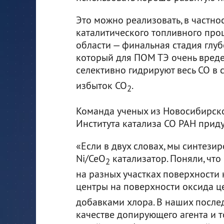
Это можно реализовать, в частно
каталитического топливного проц
области — финальная стадия глубо
который для ПОМ ТЭ очень вреден
селективно гидрируют весь СО в 
избыток СО
.
2
Команда ученых из Новосибирско
Института катализа СО РАН приду
«Если в двух словах, мы синтези
Ni/CeO
катализатор. Поняли, чт
2
на разных участках поверхности 
центры на поверхности оксида це
добавками хлора. В наших послед
качестве допирующего агента и т