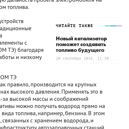
ом топлива.
устройств
ЧИТАЙТЕ ТАКЖЕ
традиционные
а
Новый катализатор
элементы с
поможет создавать
М ТЭ) благодаря
топливо будущего
аботы и низкому
20 сентября 2016, 11:30
ПОМ ТЭ
как правило, производится на крупных
нах высокого давления. Применять это в
з-за высокой массы и соображений
рнативы можно получать водород прямо на
 вида топлива, например, бензина. В этом
, связанных с хранением водорода, и
нфраструктуру автозаправочных станций.