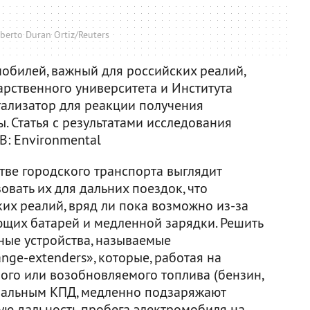
berto Duran Ortiz/Reuters
мобилей, важный для российских реалий,
арственного университета и Института
тализатор для реакции получения
. Статья с результатами исследования
 B: Environmental
тве городского транспорта выглядит
овать их для дальних поездок, что
их реалий, вряд ли пока возможно из-за
щих батарей и медленной зарядки. Решить
ные устройства, называемые
nge-extenders», которые, работая на
ого или возобновляемого топлива (бензин,
симальным КПД, медленно подзаряжают
ую дальность пробега электромобиля на