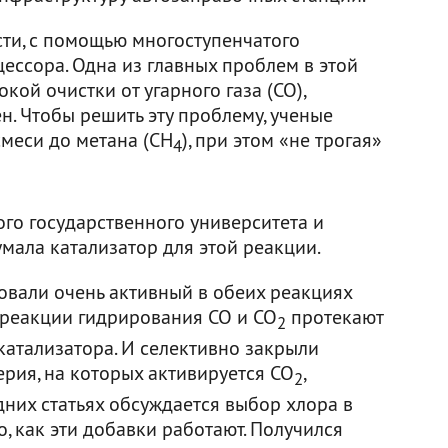
сти, с помощью многоступенчатого
ессора. Одна из главных проблем в этой
кой очистки от угарного газа (СО),
. Чтобы решить эту проблему, ученые
смеси до метана (СН
), при этом «не трогая»
4
го государственного университета и
мала катализатор для этой реакции.
ровали очень активный в обеих реакциях
о реакции гидрирования СО и СО
протекают
2
катализатора. И селективно закрыли
рия, на которых активируется СО
,
2
них статьях обсуждается выбор хлора в
о, как эти добавки работают. Получился