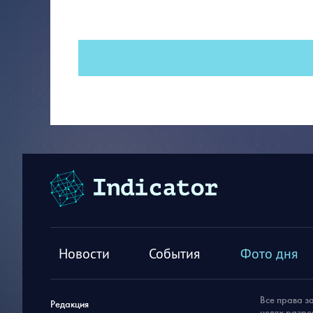
Новости
События
Фото дня
Все права з
Редакция
целях разре