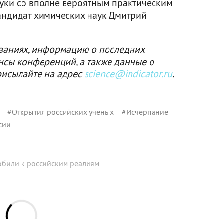
уки со вполне вероятным практическим
андидат химических наук Дмитрий
ваниях, информацию о последних
нсы конференций, а также данные о
рисылайте на адрес
science@indicator.ru
.
#
Открытия российских ученых
#
Исчерпание
сии
обили к российским реалиям