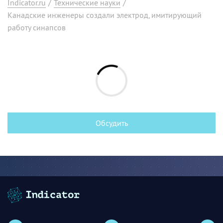
Indicator.ru
/
Технические науки
/
Канадские инженеры создали электрод, имитирующий
работу синапсов
Обсудить