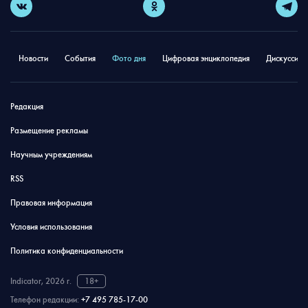
Новости
События
Фото дня
Цифровая энциклопедия
Дискуссион
Редакция
Размещение рекламы
Научным учреждениям
RSS
Правовая информация
Условия использования
Политика конфиденциальности
Indicator, 2026 г.
18+
Телефон редакции:
+7 495 785-17-00