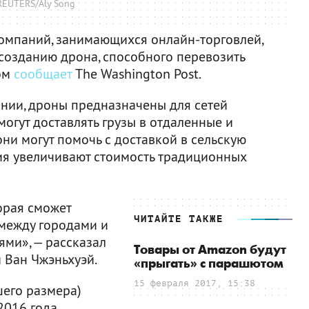
REUTERS/Aly Song
омпаний, занимающихся онлайн-торговлей,
о созданию дрона, способного перевозить
том
сообщает
The Washington Post.
нии, дроны предназначены для сетей
могут доставлять грузы в отдаленные и
ни могут помочь с доставкой в сельскую
ния увеличивают стоимость традиционных
орая сможет
ЧИТАЙТЕ ТАКЖЕ
между городами и
ми», — рассказал
Товары от Amazon будут
 Ван Чжэньхуэй.
«прыгать» с парашютом
15 февраля 2017, 15:38
его размера)
016 года.