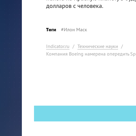
долларов с человека.
#
Илон Маск
Теги
Indicator.ru
/
Технические науки
/
Компания Boeing намерена опередить Sp