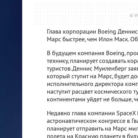
© W
Глава корпорации Boeing Деннис 
Марс быстрее, чем Илон Маск. О
В будущем компания Boeing, пр
технику, планирует создавать ко
туристов. Деннис Муиленберг заяв
который ступит на Марс, будет д
исполнительного директора комп
наступит расцвет космического т
континентами уйдет не больше, ч
Недавно глава компании SpaceX
астронавтическом конгрессе в Г
планирует отправить на Марс мил
полета на Красную планету в буд