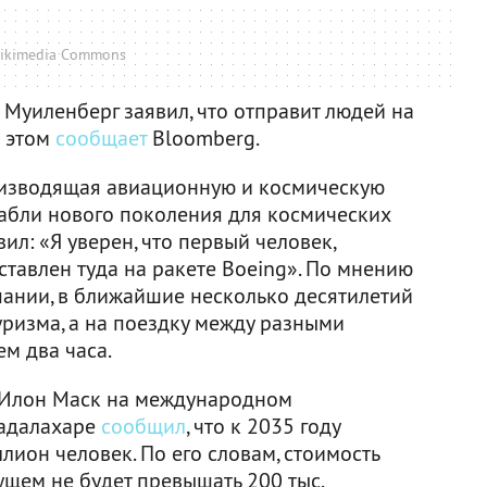
ikimedia Commons
Муиленберг заявил, что отправит людей на
б этом
сообщает
Bloomberg.
оизводящая авиационную и космическую
рабли нового поколения для космических
ил: «Я уверен, что первый человек,
оставлен туда на ракете Boeing». По мнению
ании, в ближайшие несколько десятилетий
уризма, а на поездку между разными
ем два часа.
 Илон Маск на международном
вадалахаре
сообщил
, что к 2035 году
лион человек. По его словам, стоимость
ущем не будет превышать 200 тыс.