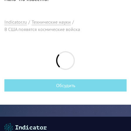
Indicator.ru
/
Технические науки
/
В США появятся космические войска
Обсудить