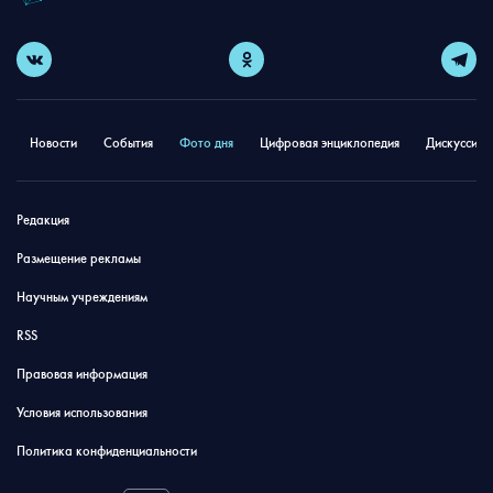
Новости
События
Фото дня
Цифровая энциклопедия
Дискуссион
Редакция
Размещение рекламы
Научным учреждениям
RSS
Правовая информация
Условия использования
Политика конфиденциальности