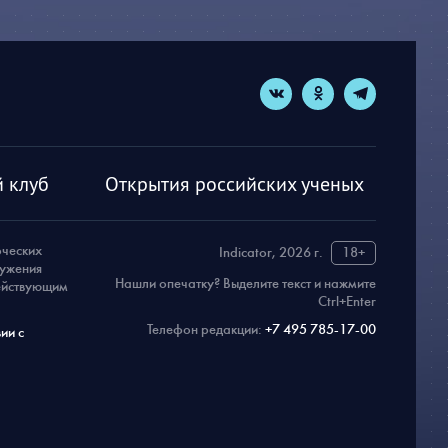
 клуб
Открытия российских ученых
рческих
Indicator, 2026 г.
18+
ружения
Нашли опечатку? Выделите текст и нажмите
действующим
Ctrl+Enter
Телефон редакции:
+7 495 785-17-00
ии с