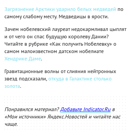
Загрязнение Арктики ударило белых медведей
по
самому слабому месту. Медведицы в ярости.
Зачем нобелевский лауреат недокармливал цыплят
и от чего он спас будущую королеву Дании?
Читайте в рубрике «Как получить Нобелевку» о
самом малоизвестном датском нобелиате
Хендрике Даме
.
Гравитационные волны от слияния нейтронных
звезд подсказали,
откуда в Галактике столько
золота
.
Понравился материал?
Добавьте Indicator.Ru
в
«Мои источники» Яндекс.Новостей и читайте нас
чаще.