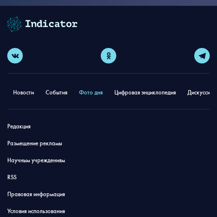
Новости
События
Фото дня
Цифровая энциклопедия
Дискуссион
Редакция
Размещение рекламы
Научным учреждениям
RSS
Правовая информация
Условия использования