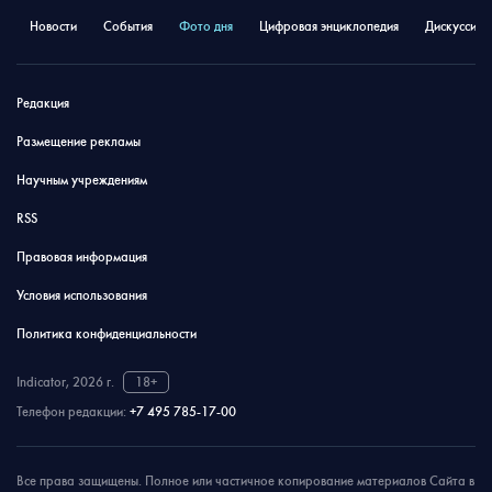
Новости
События
Фото дня
Цифровая энциклопедия
Дискуссион
Редакция
Размещение рекламы
Научным учреждениям
RSS
Правовая информация
Условия использования
Политика конфиденциальности
Indicator, 2026 г.
18+
Телефон редакции:
+7 495 785-17-00
Все права защищены. Полное или частичное копирование материалов Сайта в