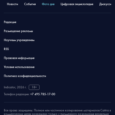
Новости
События
Фото дня
Цифровая энциклопедия
Дискуссион
Редакция
Размещение рекламы
Научным учреждениям
RSS
Правовая информация
Условия использования
Политика конфиденциальности
Indicator, 2026 г.
18+
Телефон редакции:
+7 495 785-17-00
Все права защищены. Полное или частичное копирование материалов Сайта в
коммерческих целях разрешено только с письменного разрешения владельца