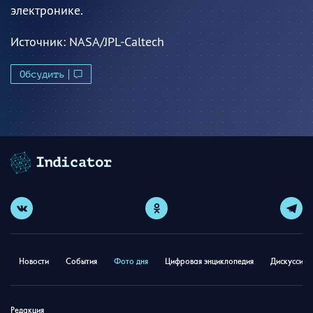
электронике.
Источник:
NASA/JPL-Caltech
Обсудить
Новости
События
Фото дня
Цифровая энциклопедия
Дискуссион
Редакция