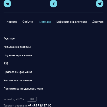
Новости
События
Фото дня
Цифровая энциклопедия
Дискуссион
Редакция
Размещение рекламы
Научным учреждениям
RSS
Правовая информация
Условия использования
Политика конфиденциальности
Indicator, 2026 г.
18+
Телефон редакции:
+7 495 785-17-00