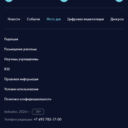
Новости
События
Фото дня
Цифровая энциклопедия
Дискуссион
Редакция
Размещение рекламы
Научным учреждениям
RSS
Правовая информация
Условия использования
Политика конфиденциальности
Indicator, 2026 г.
18+
Телефон редакции:
+7 495 785-17-00