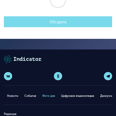
Обсудить
Новости
События
Фото дня
Цифровая энциклопедия
Дискуссион
Редакция