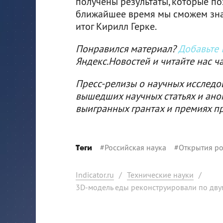
получены результаты, которые по
ближайшее время мы сможем знач
итог Кирилл Герке.
Понравился материал?
Добавьте I
Яндекс.Новостей и читайте нас ч
Пресс-релизы о научных исследо
вышедших научных статьях и ано
выигранных грантах и премиях п
#
Российская наука
#
Открытия ро
Теги
Indicator.ru
/
Технические науки
/
3D-модель еды реконструировали по дву