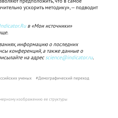
зволяют предположить, что в самое
ительно ускорить методику», — подводит
ndicator.Ru
в «Мои источники»
аще.
ваниях, информацию о последних
нсы конференций, а также данные о
рисылайте на адрес
science@indicator.ru
.
ссийских ученых
#
Демографический переход
мерному изображению ее структуры