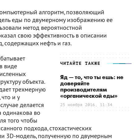
омпьютерный алгоритм, позволяющий
дель еды по двумерному изображению ее
льзовали метод вероятностной
оказал свою эффективность в описании
, содержащих нефть и газ.
абатывает
ЧИТАЙТЕ ТАКЖЕ
в виде
численных
Яд — то, что ты ешь: не
руктуру объекта.
доверяйте
дает трехмерную
производителям
«органической еды»
что и у
случае делается
25 ноября 2016, 11:34
а одинакова во
ля того чтобы
исанного подхода, стохастических
ли 3D-модель, полученную по двумерным