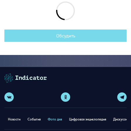
Обсудить
Новости
События
Фото дня
Цифровая энциклопедия
Дискуссион