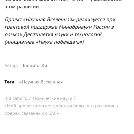
этом развитии.
Проект «Научная Вселенная» реализуется при
грантовой поддержке Минобрнауки России в
рамках Десятилетия науки и технологий
(инициатива «Наука побеждать»).
Автор
:
Indicator.Ru
#
Научная Вселенная
Теги
Indicator.ru
/
Технические науки
/
«Мой проект поможет добиться большого развития в
сферах, связанных с БАС»