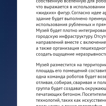
собственную вселенную для робот
что выражается в использовании
«жидких» фигур. Согласно идее а
здание будет выполнено преиму
использования рубленных и пря
Музей будет плотно интегриров
городскую инфраструктуру. Отсу
направлений вместе с включение
а также организация пешеходног
создать ощущение неразрывности
Музей разместится на территори
площадь его помещений составит
одна команда роботов будет воз
отливая, собирая, сваривая и по
группа будет создавать окружа
печатающих бетоном. Посетители
технологий, таких как искусстве
реальности, а также голография.