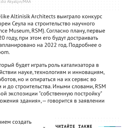
Ediz Akyalçın/MAA
ke Altinisik Architects выиграло конкурс
реи Сеула на строительство научного
nce Museum, RSM). Согласно плану, первые
 году, при этом его будут достраивать
апланировано на 2022 год. Подробнее о
oom.
орый будет играть роль катализатора в
ствии науке, технологиям и инновациям,
ботов, но и опираться на их сервис во
ки и до строительства. Иными словами, RSM
вой экспозиции "собственную постройку"
ожения здания», — говорится в заявлении
нием создать
ЧИТАЙТЕ ТАКЖЕ