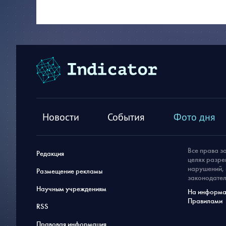
Новости
События
Фото дня
Все права з
Редакция
целях разре
нарушений, 
Размещение рекламы
законодател
Научным учреждениям
На информац
Правилами
RSS
Правовая информация