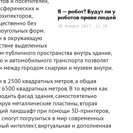
ов и посетителей,
 сферических и
Я — робот? Будут ли у
рхитекторов,
роботов права людей
щественно без
20 января 2017, 11:28
моугольных форм.
ан в окружающую
тствие выделенных
м публичного пространства внутрь здания,
о и автомобильного транспорта позволят
 между городом снаружи и музеем внутри.
и в 2500 квадратных метров, а общая
 6500 квадратных метров. В то время как
водить фасад здания, самостоятельно
лируя металлические пластины, вторая
ющий ландшафт при помощи 3D-принтеров,
 смогут погрузиться в мир современных
нный интеллект, виртуальная и дополненная