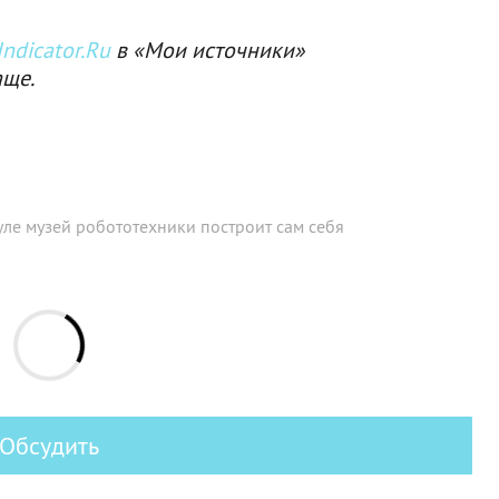
ndicator.Ru
в «Мои источники»
аще.
уле музей робототехники построит сам себя
Обсудить