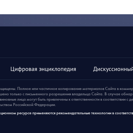
Цифровая энциклопедия
Дискуссионный
ащищены. Полное или частичное копирование материалов Сайта в комме
шено только с письменного разрешения владельца Сайта. В случае обна
виновные лица могут быть привлечены к ответственности в соответствии с 
ьством Российской Федерации.
ионном ресурсе применяются рекомендательные технологии в соответств