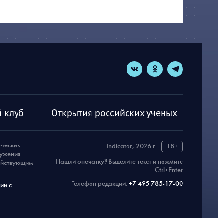
 клуб
Открытия российских ученых
рческих
Indicator, 2026 г.
18+
ружения
Нашли опечатку? Выделите текст и нажмите
действующим
Ctrl+Enter
Телефон редакции:
+7 495 785-17-00
ии с