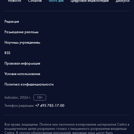
Новости
События
Фото дня
Цифровая энциклопедия
Дискуссион
Редакция
Размещение рекламы
Научным учреждениям
RSS
Правовая информация
Условия использования
Политика конфиденциальности
Indicator, 2026 г.
18+
Телефон редакции:
+7 495 785-17-00
Все права защищены. Полное или частичное копирование материалов Сайта в
коммерческих целях разрешено только с письменного разрешения владельца
Сайта. В случае обнаружения нарушений, виновные лица могут быть