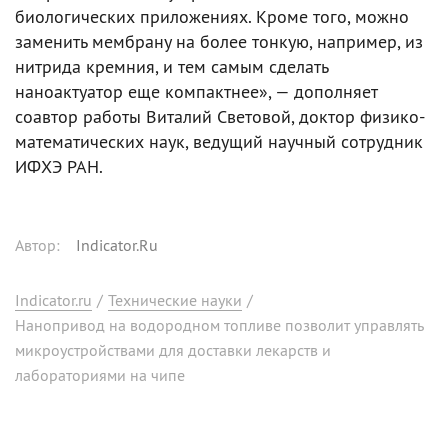
биологических приложениях. Кроме того, можно
заменить мембрану на более тонкую, например, из
нитрида кремния, и тем самым сделать
наноактуатор еще компактнее», — дополняет
соавтор работы Виталий Световой, доктор физико-
математических наук, ведущий научный сотрудник
ИФХЭ РАН.
Автор
:
Indicator.Ru
Indicator.ru
/
Технические науки
/
Нанопривод на водородном топливе позволит управлять
микроустройствами для доставки лекарств и
лабораториями на чипе