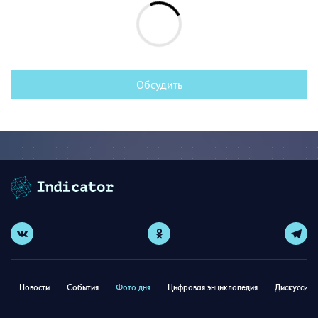
Обсудить
Новости
События
Фото дня
Цифровая энциклопедия
Дискуссион