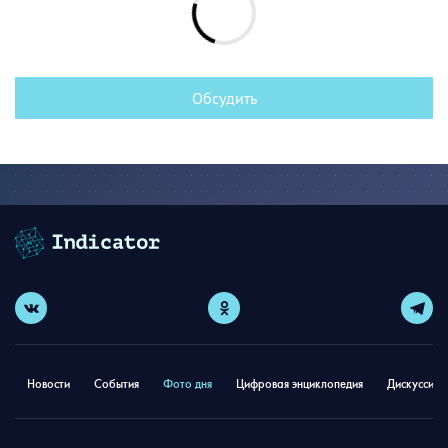
Обсудить
Новости
События
Фото дня
Цифровая энциклопедия
Дискуссион