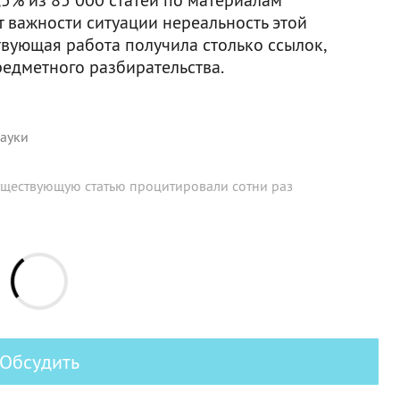
т важности ситуации нереальность этой
твующая работа получила столько ссылок,
редметного разбирательства.
ауки
ществующую статью процитировали сотни раз
Обсудить