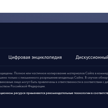
Цифровая энциклопедия
Дискуссионный
ащищены. Полное или частичное копирование материалов Сайта в комме
шено только с письменного разрешения владельца Сайта. В случае обна
виновные лица могут быть привлечены к ответственности в соответствии с 
ьством Российской Федерации.
ионном ресурсе применяются рекомендательные технологии в соответств