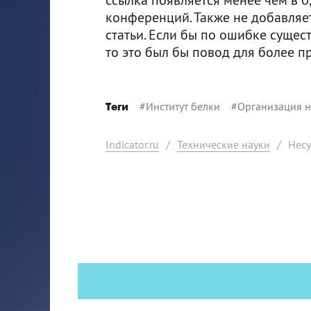
конференций. Также не добавляе
статьи. Если бы по ошибке сущес
то это был бы повод для более п
#
Институт белки
#
Организация н
Теги
Indicator.ru
/
Технические науки
/
Несу