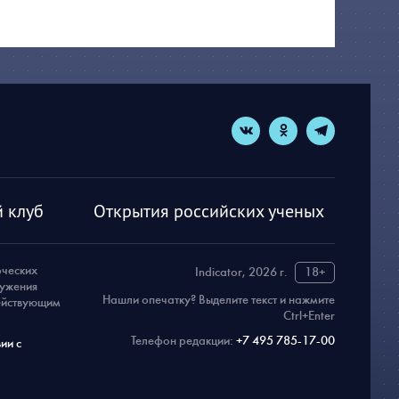
 клуб
Открытия российских ученых
рческих
Indicator, 2026 г.
18+
ружения
Нашли опечатку? Выделите текст и нажмите
действующим
Ctrl+Enter
Телефон редакции:
+7 495 785-17-00
ии с