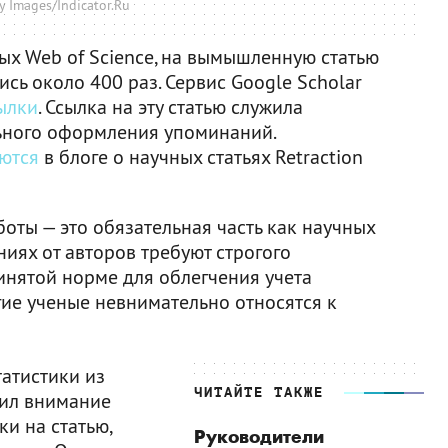
y Images/Indicator.Ru
х Web of Science, на вымышленную статью
сь около 400 раз. Сервис Google Scholar
ылки
. Ссылка на эту статью служила
ьного оформления упоминаний.
ются
в блоге о научных статьях Retraction
боты — это обязательная часть как научных
аниях от авторов требуют строгого
инятой норме для облегчения учета
гие ученые невнимательно относятся к
атистики из
ЧИТАЙТЕ ТАКЖЕ
тил внимание
и на статью,
Руководители