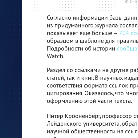
© Gett
Согласно информации базы данны
из придуманного журнала сослали
показывает еще больше —
704 сс
образцом в шаблоне для правил
Подробности об истории
сообща
Watch.
Раздел со ссылками на другие ра
статей, так и книг. В научных изд
соответствия формата ссылок пр
цитирования. Оказалось, что мно
оформлению этой части текста.
Питер Крооненберг, профессор ст
Лейденского университета, обра
научной общественности на ссылк