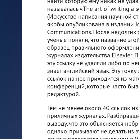
найти которую ему никак не удав
называлась «The art of writing a sc
(Искусство написания научной ст
якобы опубликована в издании Jo
Communications. После недолгих 
ученые поняли, что название это
образец правильного оформлени
журналах издательства Elsevier. 
эту ссылку не удаляли либо по не
знает английский язык. Эту точку
ссылок на нее приходится из мат
конференций, которые часто быв
редактурой.
Тем не менее около 40 ссылок из
приличных журналах. Разбиравши
выводу, что это объясняется неб
однако, призывают не делать из 
ссылка появляется менее чем в 0