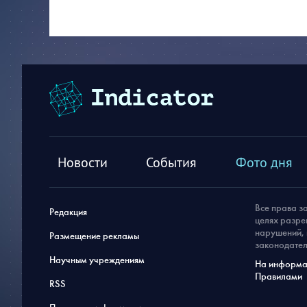
Новости
События
Фото дня
Все права з
Редакция
целях разре
нарушений, 
Размещение рекламы
законодател
Научным учреждениям
На информац
Правилами
RSS