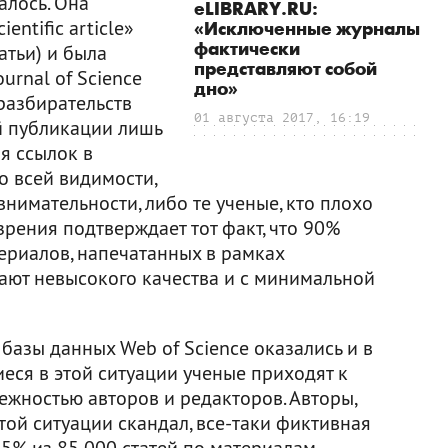
алось. Она
eLIBRARY.RU:
ientific article»
«Исключенные журналы
фактически
атьи) и была
представляют собой
urnal of Science
дно»
разбирательств
01 августа 2017, 16:19
й публикации лишь
я ссылок в
По всей видимости,
внимательности, либо те ученые, кто плохо
 зрения подтверждает тот факт, что 90%
ериалов, напечатанных в рамках
ают невысокого качества и с минимальной
 базы данных Web of Science оказались и в
еся в этой ситуации ученые приходят к
режностью авторов и редакторов. Авторы,
этой ситуации скандал, все-таки фиктивная
,5% из 85 000 статей по материалам