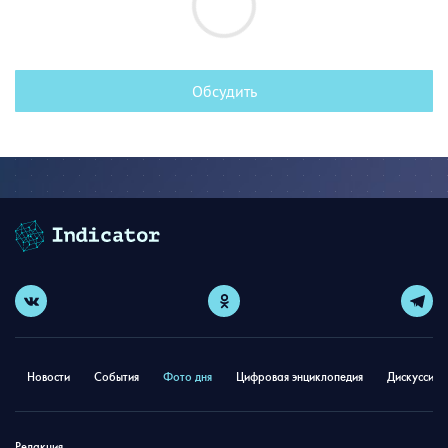
Обсудить
Новости
События
Фото дня
Цифровая энциклопедия
Дискуссион
Редакция