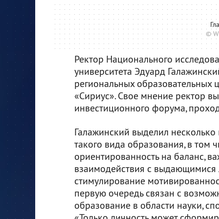
Гл
© W
Ректор Национального исследова
университета Эдуард Галажински
региональных образовательных ц
«Сириус». Свое мнение ректор вы
инвестиционного форума, проход
Галажинский выделил несколько 
такого вида образования, в том ч
ориентированность на баланс, ва
взаимодействия с выдающимися 
стимулирование мотивированност
первую очередь связан с возмож
образование в области науки, спо
«Только личность может сформиро