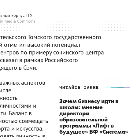
авный корпус ТГУ
ikimedia Commons
тельского Томского государственного
й отметил высокий потенциал
ентров по примеру сочинского центра
сказал в рамках Российского
ящего в Сочи.
важных аспектов
ЧИТАЙТЕ ТАКЖЕ
исле
жность
Зачем бизнесу идти в
личностями и
школы: мнение
и. Баланс в
директора
образовательной
ностью совмещать
программы «Лифт в
рта и искусства.
будущее» БФ «Система»
вать личность, в