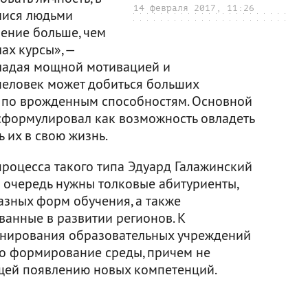
14 февраля 2017, 11:26
мися людьми
рение больше, чем
ах курсы», —
бладая мощной мотивацией и
 человек может добиться больших
им по врожденным способностям. Основной
сформулировал как возможность овладеть
 их в свою жизнь.
процесса такого типа Эдуард Галажинский
ю очередь нужны толковые абитуриенты,
зных форм обучения, а также
ванные в развитии регионов. К
нирования образовательных учреждений
о формирование среды, причем не
щей появлению новых компетенций.