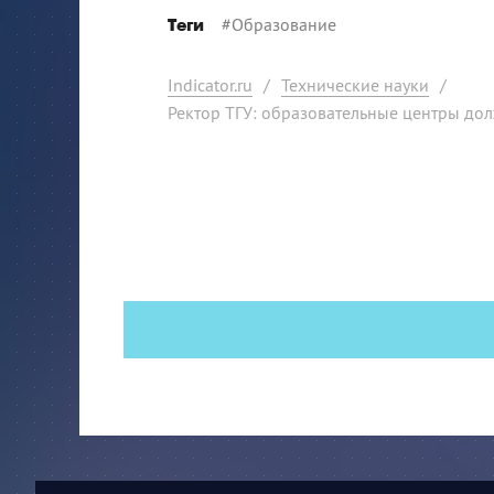
#
Образование
Теги
Indicator.ru
/
Технические науки
/
Ректор ТГУ: образовательные центры до