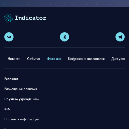
Новости
События
Фото дня
Цифровая энциклопедия
Дискуссион
Редакция
Размещение рекламы
Научным учреждениям
RSS
Правовая информация