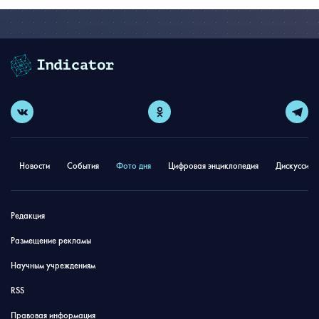
Новости
События
Фото дня
Цифровая энциклопедия
Дискуссион
Редакция
Размещение рекламы
Научным учреждениям
RSS
Правовая информация