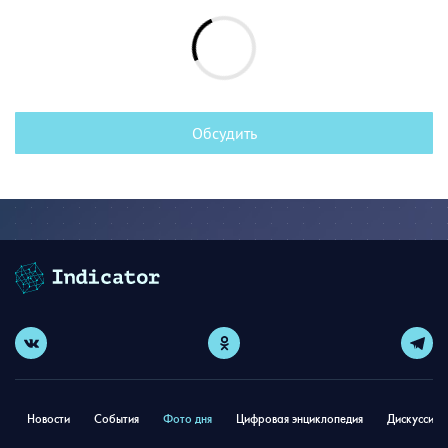
Обсудить
Новости
События
Фото дня
Цифровая энциклопедия
Дискуссион