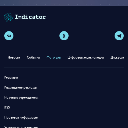
Новости
События
Фото дня
Цифровая энциклопедия
Дискуссион
Редакция
Размещение рекламы
Научным учреждениям
RSS
Правовая информация
Условия использования