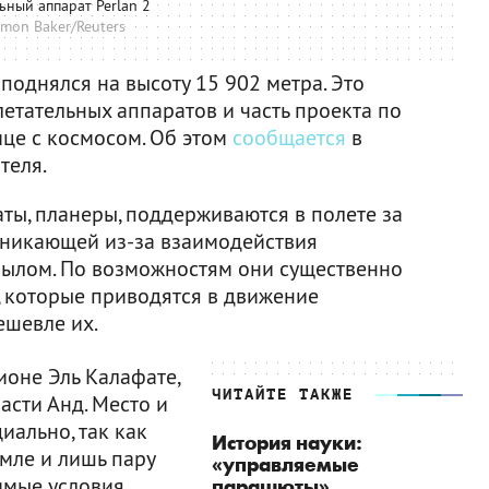
ьный аппарат Perlan 2
imon Baker/Reuters
 поднялся на высоту 15 902 метра. Это
етательных аппаратов и часть проекта по
нице с космосом. Об этом
сообщается
в
теля.
ты, планеры, поддерживаются в полете за
зникающей из-за взаимодействия
рылом. По возможностям они существенно
, которые приводятся в движение
ешевле их.
ионе Эль Калафате,
ЧИТАЙТЕ ТАКЖЕ
асти Анд. Место и
иально, так как
История науки:
емле и лишь пару
«управляемые
имые условия.
парашюты»