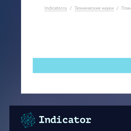
Indicator.ru
/
Технические науки
/
План