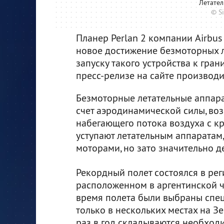
Летател
© S
Планер Perlan 2 компании Airbus
новое достижение безмоторных л
запуску такого устройства к гра
пресс-релизе на сайте производи
Безмоторные летательные аппара
счет аэродинамической силы, во
набегающего потока воздуха с к
уступают летательным аппаратам
моторами, но зато значительно д
Рекордный полет состоялся в рег
расположенном в аргентинской ч
время полета были выбраны спец
только в нескольких местах на З
раз в год складываются необход