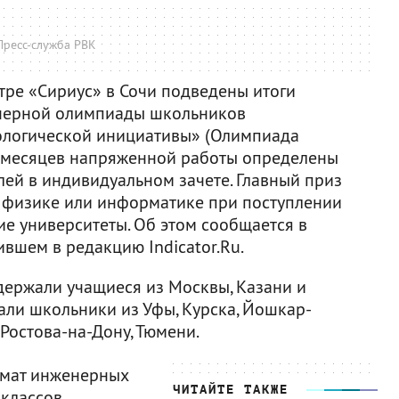
Пресс-служба РВК
тре «Сириус» в Сочи подведены итоги
нерной олимпиады школьников
логической инициативы» (Олимпиада
х месяцев напряженной работы определены
лей в индивидуальном зачете. Главный приз
, физике или информатике при поступлении
ие университеты. Об этом сообщается в
вшем в редакцию Indicator.Ru.
ержали учащиеся из Москвы, Казани и
али школьники из Уфы, Курска, Йошкар-
 Ростова-на-Дону, Тюмени.
рмат инженерных
ЧИТАЙТЕ ТАКЖЕ
классов,