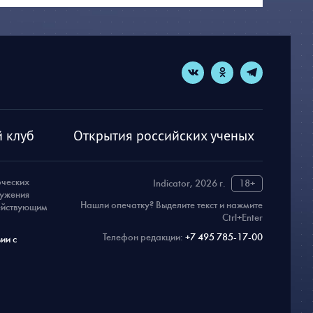
 клуб
Открытия российских ученых
рческих
Indicator, 2026 г.
18+
ружения
Нашли опечатку? Выделите текст и нажмите
действующим
Ctrl+Enter
Телефон редакции:
+7 495 785-17-00
ии с