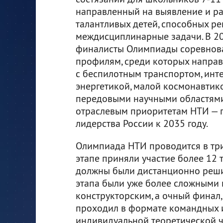
направленный на выявление и р
талантливых детей, способных р
междисциплинарные задачи. В 20
финалисты Олимпиады соревнова
профилям, среди которых направ
с беспилотным транспортом, инт
энергетикой, малой космонавтико
передовыми научными областями
отраслевым приоритетам НТИ — 
лидерства России к 2035 году.
Олимпиада НТИ проводится в три
этапе приняли участие более 12 
должны были дистанционно реши
этапа были уже более сложными
конструкторским, а очный финал,
проходил в формате командных 
индивидуальной теоретической 