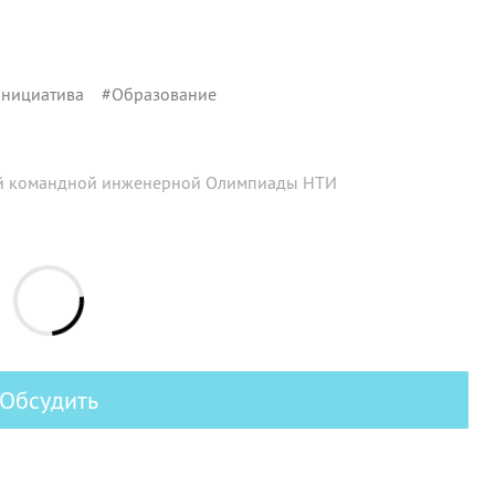
инициатива
#
Образование
ой командной инженерной Олимпиады НТИ
Обсудить