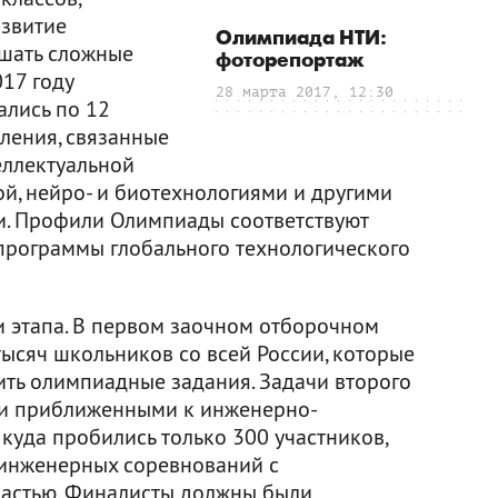
азвитие
Олимпиада НТИ:
ешать сложные
фоторепортаж
17 году
28 марта 2017, 12:30
лись по 12
ления, связанные
еллектуальной
й, нейро- и биотехнологиями и другими
. Профили Олимпиады соответствуют
программы глобального технологического
 этапа. В первом заочном отборочном
тысяч школьников со всей России, которые
ть олимпиадные задания. Задачи второго
 и приближенными к инженерно-
 куда пробились только 300 участников,
инженерных соревнований с
частью. Финалисты должны были