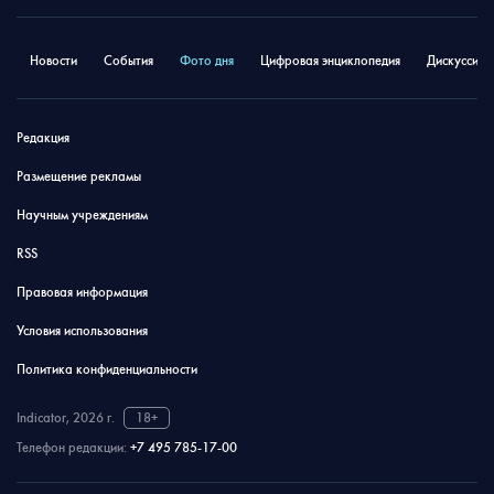
Новости
События
Фото дня
Цифровая энциклопедия
Дискуссион
Редакция
Размещение рекламы
Научным учреждениям
RSS
Правовая информация
Условия использования
Политика конфиденциальности
Indicator, 2026 г.
18+
Телефон редакции:
+7 495 785-17-00