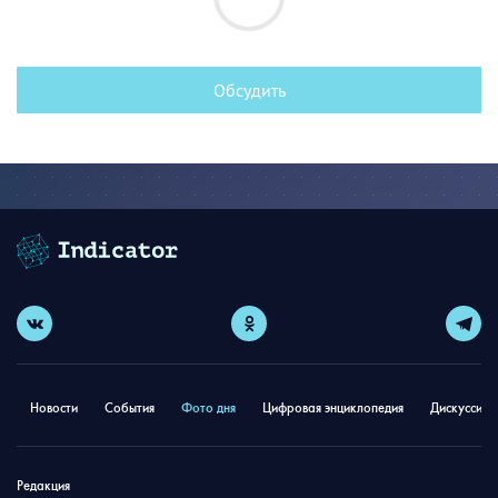
Обсудить
Новости
События
Фото дня
Цифровая энциклопедия
Дискуссион
Редакция