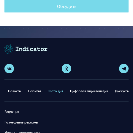
Обсудить
Новости
События
Фото дня
Цифровая энциклопедия
Дискуссион
Редакция
Размещение рекламы
Научным учреждениям