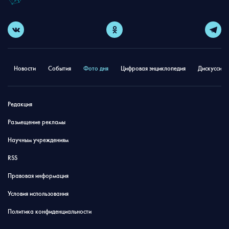
Новости
События
Фото дня
Цифровая энциклопедия
Дискуссион
Редакция
Размещение рекламы
Научным учреждениям
RSS
Правовая информация
Условия использования
Политика конфиденциальности