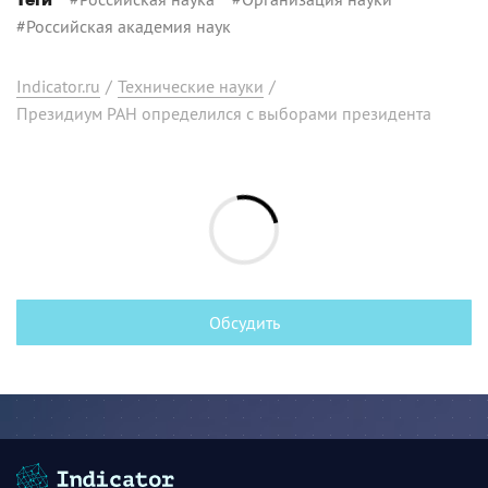
Теги
#
Российская академия наук
Indicator.ru
/
Технические науки
/
Президиум РАН определился с выборами президента
Обсудить