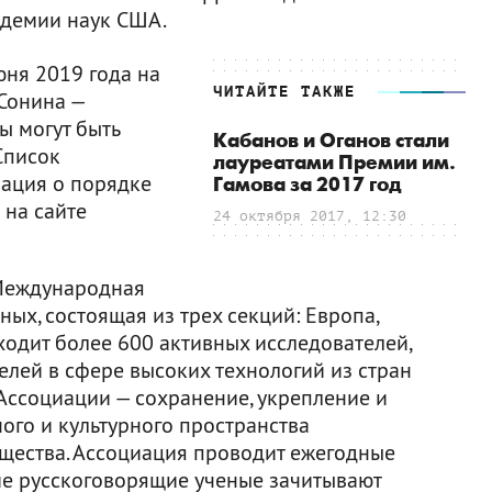
адемии наук США.
юня 2019 года на
ЧИТАЙТЕ ТАКЖЕ
Сонина —
ы могут быть
Кабанов и Оганов стали
Список
лауреатами Премии им.
ация о порядке
Гамова за 2017 год
на сайте
24 октября 2017, 12:30
 Международная
ых, состоящая из трех секций: Европа,
ходит более 600 активных исследователей,
лей в сфере высоких технологий из стран
Ассоциации — сохранение, укрепление и
ого и культурного пространства
щества. Ассоциация проводит ежегодные
ие русскоговорящие ученые зачитывают