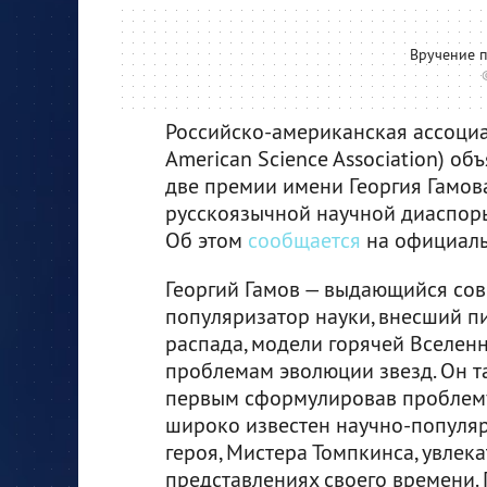
Вручение п
Российско-американская ассоциац
American Science Association) об
две премии имени Георгия Гамов
русскоязычной научной диаспоры
Об этом
сообщается
на официаль
Георгий Гамов — выдающийся сов
популяризатор науки, внесший п
распада, модели горячей Вселен
проблемам эволюции звезд. Он т
первым сформулировав проблему 
широко известен научно-популяр
героя, Мистера Томпкинса, увлек
представлениях своего времени.