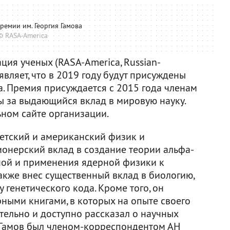
ремии им. Георгия Гамова
© RASA-America
ия ученых (RASA-America, Russian-
ъявляет, что в 2019 году будут присуждены
а. Премия присуждается с 2015 года членам
 за выдающийся вклад в мировую науку.
ном сайте организации.
етский и американский физик и
ионерский вклад в создание теории альфа-
ной и применения ядерной физики к
акже внес существенный вклад в биологию,
генетического кода. Кроме того, он
ными книгами, в которых на опыте своего
ательно и доступно рассказал о научных
 Гамов был членом-корреспондентом АН