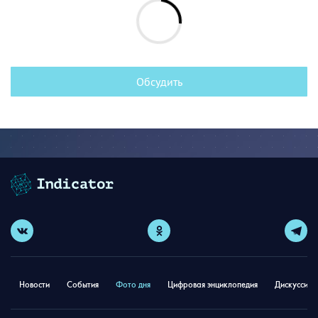
Обсудить
Новости
События
Фото дня
Цифровая энциклопедия
Дискуссион