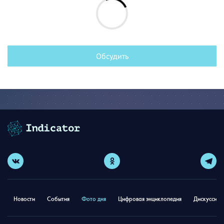
Обсудить
Новости
События
Фото дня
Цифровая энциклопедия
Дискуссион