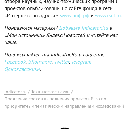
отбора научных, научно-технических программ и
проектов опубликованы на сайте фонда в сети
«Интернет» по адресам
www.рнф.рф
и
www.rscf.ru
.
Понравился материал?
Добавьте Indicator.Ru
в
«Мои источники» Яндекс.Новостей и читайте нас
чаще.
Подписывайтесь на Indicator.Ru в соцсетях:
Facebook
,
ВКонтакте
,
Twitter
,
Telegram
,
Одноклассники
.
Indicator.ru
/
Технические науки
/
Продление сроков выполнения проектов РНФ по
приоритетным тематическим направлениям исследований