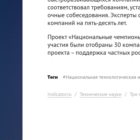
соответствовал требованиям, ус
очные собеседования. Эксперты 
компаний на пять-десять лет.
Проект «Национальные чемпионы»
участия были отобраны 30 компан
проекта – поддержка частных ро
#
Национальная технологическая 
Теги
Indicator.ru
/
Технические науки
/
Три 