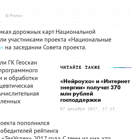
© Pixnio
амках дорожных карт Национальной
али участниками проекта «Национальные
ен
на заседании Совета проекта.
ли ГК Геоскан
ЧИТАЙТЕ ТАКЖЕ
 программного
и и обработки
«Нейроухо» и «Интернет
цевтическая
энергии» получат 370
ычислительная
млн рублей
господдержки
шленных
07 декабря 2017, 17:15
роекта пополнился
победителей рейтинга
ехУспех» 2017 года. С теми из них, кто