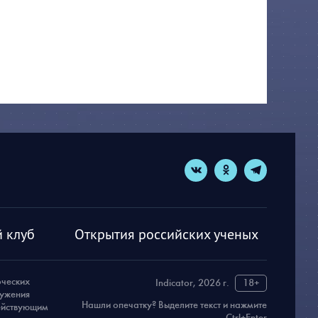
 клуб
Открытия российских ученых
рческих
Indicator, 2026 г.
18+
ружения
Нашли опечатку? Выделите текст и нажмите
действующим
Ctrl+Enter