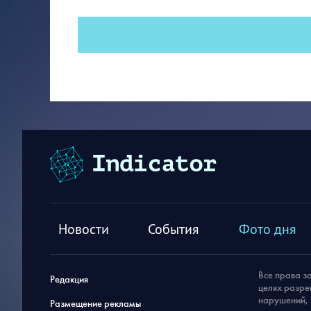
Новости
События
Фото дня
Все права з
Редакция
целях разре
нарушений, 
Размещение рекламы