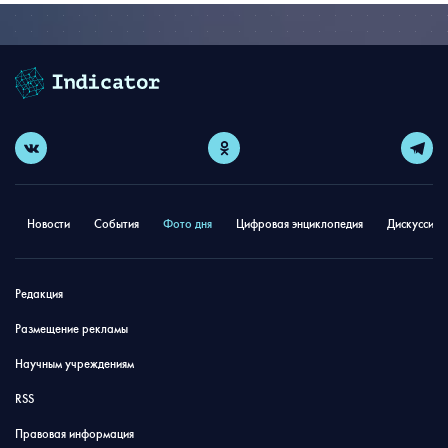
Новости
События
Фото дня
Цифровая энциклопедия
Дискуссион
Редакция
Размещение рекламы
Научным учреждениям
RSS
Правовая информация