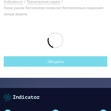
Indicator.ru
/
Технические науки
/
Глаза раков-богомолов позволят беспилотным машинам
лучше видеть
Обсудить