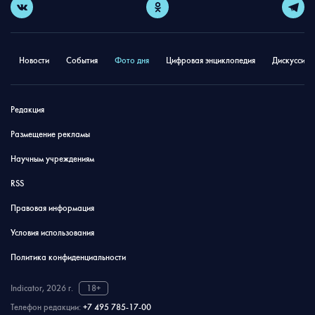
Новости
События
Фото дня
Цифровая энциклопедия
Дискуссион
Редакция
Размещение рекламы
Научным учреждениям
RSS
Правовая информация
Условия использования
Политика конфиденциальности
Indicator, 2026 г.
18+
Телефон редакции:
+7 495 785-17-00