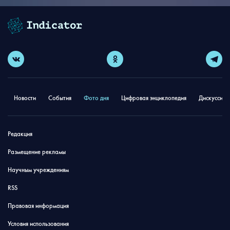
Новости
События
Фото дня
Цифровая энциклопедия
Дискуссион
Редакция
Размещение рекламы
Научным учреждениям
RSS
Правовая информация
Условия использования