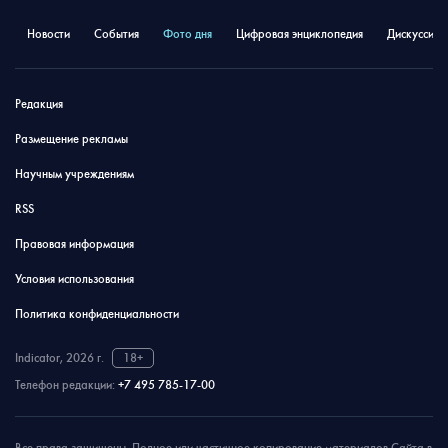
Новости
События
Фото дня
Цифровая энциклопедия
Дискуссион
Редакция
Размещение рекламы
Научным учреждениям
RSS
Правовая информация
Условия использования
Политика конфиденциальности
Indicator, 2026 г.
18+
Телефон редакции:
+7 495 785-17-00