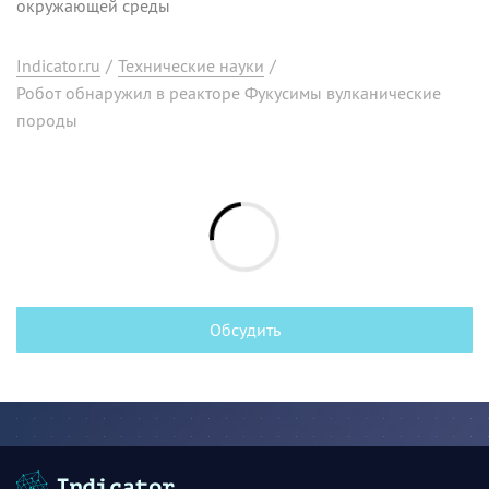
окружающей среды
Indicator.ru
/
Технические науки
/
Робот обнаружил в реакторе Фукусимы вулканические
породы
Обсудить