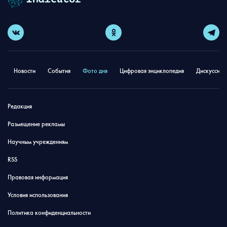
Новости
События
Фото дня
Цифровая энциклопедия
Дискуссион
Редакция
Размещение рекламы
Научным учреждениям
RSS
Правовая информация
Условия использования
Политика конфиденциальности