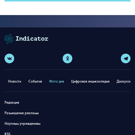
Новости
События
Фото дня
Цифровая энциклопедия
Дискуссион
Редакция
Размещение рекламы
Научным учреждениям
RSS