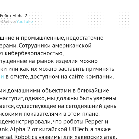
Робот Alpha 2
IOActive/
YouTube
ашние и промышленные, недостаточно
ерами. Сотрудники американской
я кибербезопасностью,
ыпущенные на рынок изделия можно
жки или как их можно заставить причинять
ли
в отчете, доступном на сайте компании.
ыми домашними объектами в ближайшие
 наступит, однако, мы должны быть уверены
вается, существующие на сегодняшний день
ысокими показателями в этом плане.
демонстрировали, что роботы Pepper и
k, Alpha 2 от китайской UBTech, а также
sal Robotics уязвимы для хакерских атак.