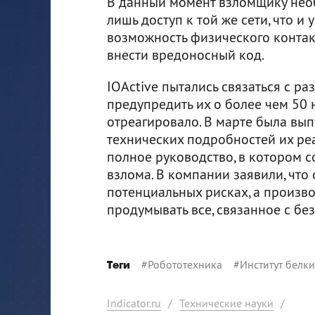
В данный момент взломщику нео
лишь доступ к той же сети, что и у
возможность физического контакт
внести вредоносный код.
IOActive пытались связаться с ра
предупредить их о более чем 50
отреагировало. В марте была вып
технических подробностей их ре
полное руководство, в котором 
взлома. В компании заявили, что
потенциальных рисках, а произв
продумывать все, связанное с бе
#
Робототехника
#
Институт белки
Теги
Indicator.ru
/
Технические науки
/