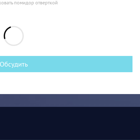
ковать помидор отверткой
Обсудить