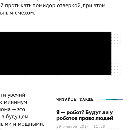
a 2 протыкать помидор отверкой, при этом
ьным смехом.
сти увечий
ЧИТАЙТЕ ТАКЖЕ
как минимум
лома — это
Я — робот? Будут ли у
о в будущем
роботов права людей
бными и мощными.
20 января 2017, 11:28