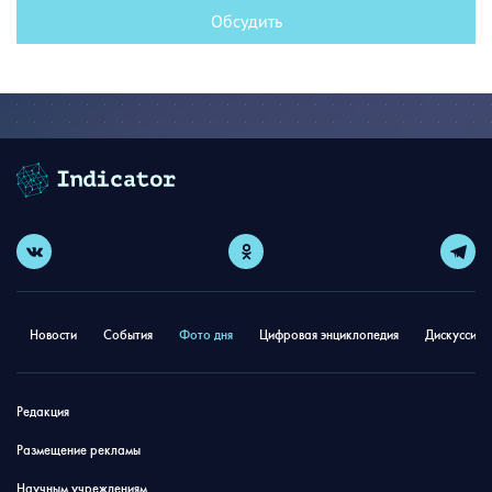
Обсудить
Новости
События
Фото дня
Цифровая энциклопедия
Дискуссион
Редакция
Размещение рекламы
Научным учреждениям