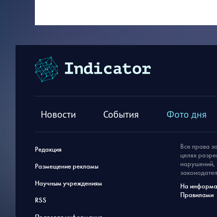
Новости
События
Фото дня
Все права з
Редакция
целях разре
нарушений, 
Размещение рекламы
законодател
Научным учреждениям
На информац
Правилами
RSS