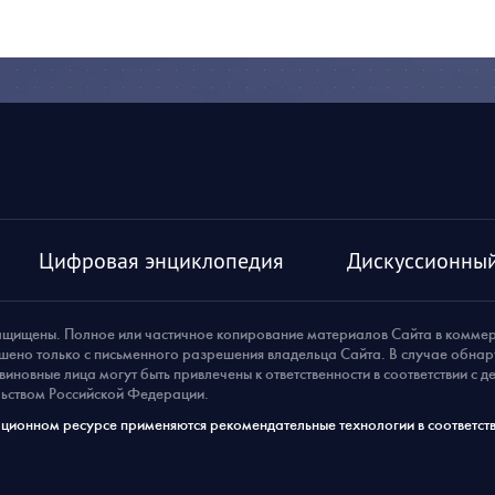
Цифровая энциклопедия
Дискуссионный
ащищены. Полное или частичное копирование материалов Сайта в комме
шено только с письменного разрешения владельца Сайта. В случае обна
виновные лица могут быть привлечены к ответственности в соответствии с 
ьством Российской Федерации.
ионном ресурсе применяются рекомендательные технологии в соответств