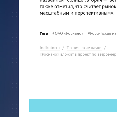
также отметил, что считает рыно
масштабным и перспективным».
#
ОАО «Роснано»
#
Российская на
Теги
Indicator.ru
/
Технические науки
/
«Роснано» вложит в проект по ветроэнер