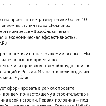
т на проект по ветроэнергетике более 10
влением выступил глава «Роснано»
ном конгрессе «Возобновляемая
кая и экономическая эффективность»,
.Ru.
роэнергетику по-настоящему и всерьез. Мы
начале большого проекта по
нентами: и производством оборудования в
останций в России. Мы на эти цели выделим
заявил Чубайс.
ует сформировать в рамках проекта
 пойдем по-настоящему в строительство и
вина всей истории. Первая половина — под
тер"», — подчеркнул глава «Роснано». Чубайс