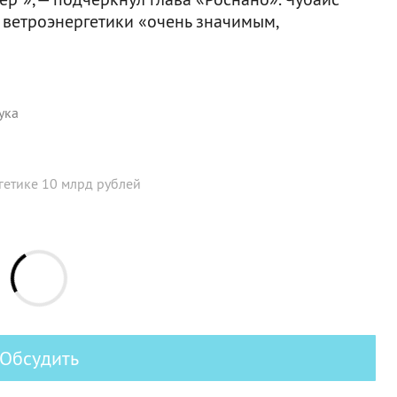
к ветроэнергетики «очень значимым,
ука
гетике 10 млрд рублей
Обсудить