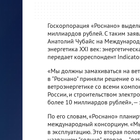
Госкорпорация «Роснано» выдели
миллиардов рублей. С таким зая
Анатолий Чубайс на Международ
энергетика XXI век: энергетичес
передает корреспондент Indicator
«Мы должны замахиваться на вет
в "Роснано" приняли решение о 
ветроэнергетике со всеми компо
России, и строительством электр
более 10 миллиардов рублей», — 
По его словам, «Роснано» планир
международный консорциум. «Мы
в эксплуатацию. Это вторая поло
названием "солнце", вторая — "ве