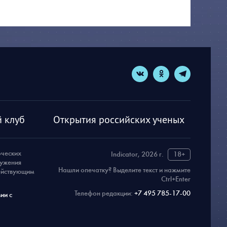
 клуб
Открытия российских ученых
рческих
Indicator, 2026 г.
18+
ружения
Нашли опечатку? Выделите текст и нажмите
действующим
Ctrl+Enter
Телефон редакции:
+7 495 785-17-00
ии с