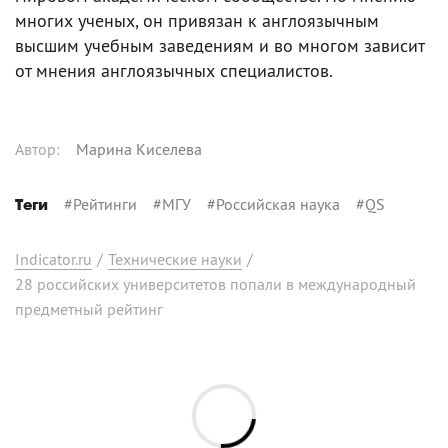
многих ученых, он привязан к англоязычным
высшим учебным заведениям и во многом зависит
от мнения англоязычных специалистов.
Автор
:
Марина Киселева
#
Рейтинги
#
МГУ
#
Российская наука
#
QS
Теги
Indicator.ru
/
Технические науки
/
28 российских университетов попали в международный
предметный рейтинг