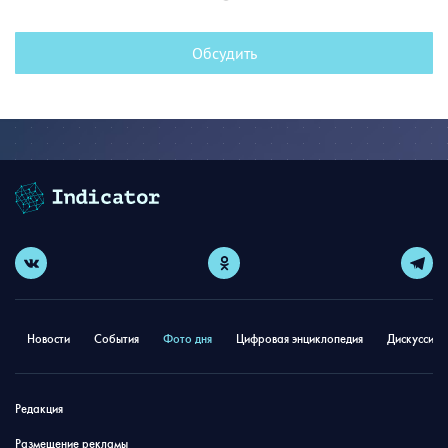
Обсудить
Новости
События
Фото дня
Цифровая энциклопедия
Дискуссион
Редакция
Размещение рекламы