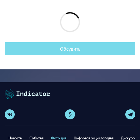
Обсудить
Новости
События
Фото дня
Цифровая энциклопедия
Дискуссион